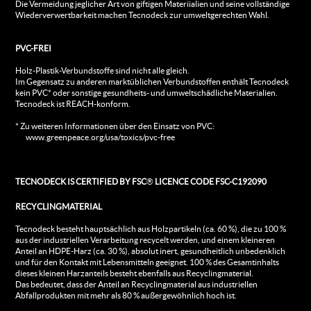
Die Vermeidung jeglicher Art von giftigen Materiialien und seine vollständige
Wiederverwertbarkeit machen Tecnodeck zur umweltgerechten Wahl.
PVC-FREI
Holz-Plastik-Verbundstoffe sind nicht alle gleich.
Im Gegensatz zu anderen marktüblichen Verbundstoffen enthält Tecnodeck
kein PVC* oder sonstige gesundheits- und umweltschädliche Materialien.
Tecnodeck ist REACH-konform.
* Zu weiteren Informationen über den Einsatz von PVC:
www.greenpeace.org/usa/toxics/pvc-free
TECNODECK IS CERTIFIED BY FSC
®
LICENCE CODE FSC-C192090
RECYCLINGMATERIAL
Tecnodeck besteht hauptsächlich aus Holzpartikeln (ca. 60 %), die zu 100 %
aus der industriellen Verarbeitung recycelt werden, und einem kleineren
Anteil an HDPE-Harz (ca. 30 %), absolut inert, gesundheitlich unbedenklich
und für den Kontakt mit Lebensmitteln geeignet. 100 % des Gesamtinhalts
dieses kleinen Harzanteils besteht ebenfalls aus Recyclingmaterial.
Das bedeutet, dass der Anteil an Recyclingmaterial aus industriellen
Abfallprodukten mit mehr als 80 % außergewöhnlich hoch ist.