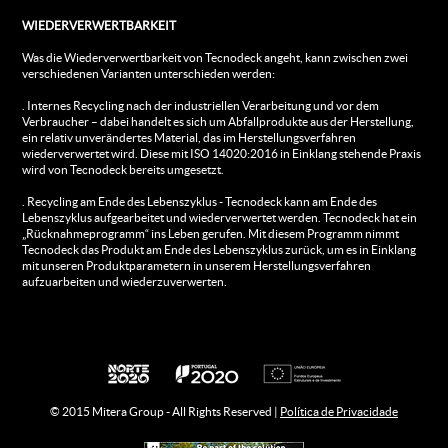
WIEDERVERWERTBARKEIT
Was die Wiederverwertbarkeit von Tecnodeck angeht, kann zwischen zwei
verschiedenen Varianten unterschieden werden:
. Internes Recycling nach der industriellen Verarbeitung und vor dem
Verbraucher – dabei handelt es sich um Abfallprodukte aus der Herstellung,
ein relativ unverändertes Material, das im Herstellungsverfahren
wiederverwertet wird. Diese mit ISO 14020:2016 in Einklang stehende Praxis
wird von Tecnodeck bereits umgesetzt.
. Recycling am Ende des Lebenszyklus - Tecnodeck kann am Ende des
Lebenszyklus aufgearbeitet und wiederverwertet werden. Tecnodeck hat ein
„Rücknahmeprogramm“ ins Leben gerufen. Mit diesem Programm nimmt
Tecnodeck das Produkt am Ende des Lebenszyklus zurück, um es in Einklang
mit unseren Produktparametern in unserem Herstellungsverfahren
aufzuarbeiten und wiederzuverwerten.
© 2015 Mitera Group - All Rights Reserved |
Política de Privacidade