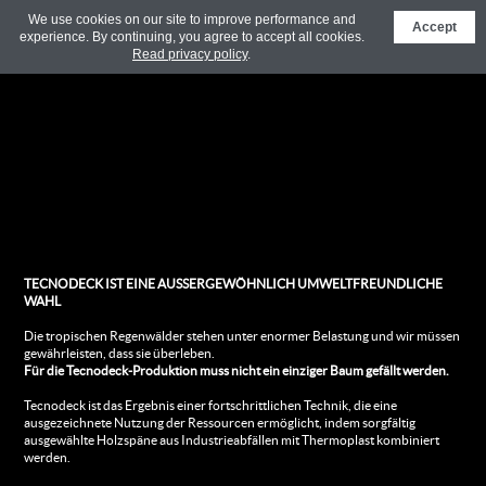
We use cookies on our site to improve performance and
Accept
experience. By continuing, you agree to accept all cookies.
Read privacy policy
.
TECNODECK IST EINE AUSSERGEWÖHNLICH UMWELTFREUNDLICHE
WAHL
Die tropischen Regenwälder stehen unter enormer Belastung und wir müssen
gewährleisten, dass sie überleben.
Für die Tecnodeck-Produktion muss nicht ein einziger Baum gefällt werden.
Tecnodeck ist das Ergebnis einer fortschrittlichen Technik, die eine
ausgezeichnete Nutzung der Ressourcen ermöglicht, indem sorgfältig
ausgewählte Holzspäne aus Industrieabfällen mit Thermoplast kombiniert
werden.