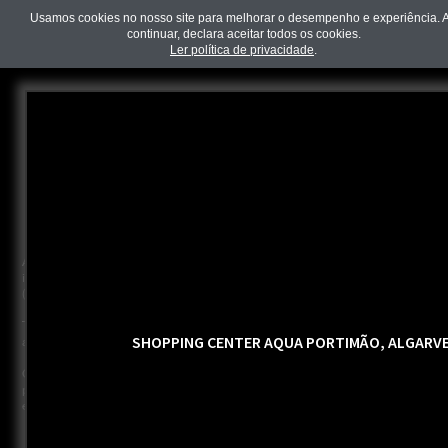
Usamos cookies no nosso site para melhorar o desempenho e experiência. 
continuar, declara aceitar todos os cookies.
Ler política de privacidade
.
A TECNODECK inicia a sua actividade em 2004 e é empresa pioneira na
introdução na EUROPA de materiais em compósito madeira-termoplástico
(WPC-WOOD PLASTIC COMPOSITE).
TECNODECK é também, marca de um completo sistema de deck e perfis
SHOPPING CENTER AQUA PORTIMÃO, ALGARV
arquitéctónicos fabricado neste material inovador.
O compósito madeira-termoplástico é já material de primeira escolha em
países como USA, CANADÁ ou JAPÃO. Na EUROPA vive-se um crescente
entusiasmo na utilização deste material. ​