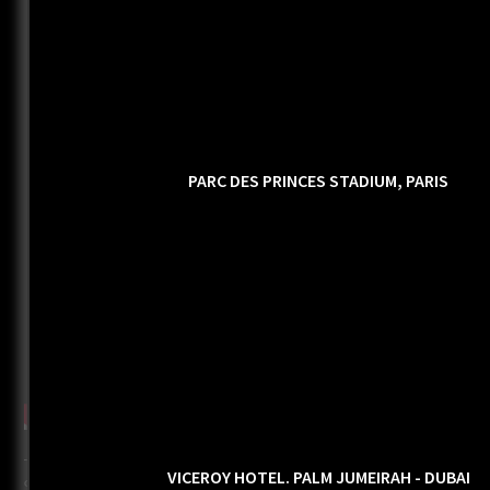
PARC DES PRINCES STADIUM, PARIS
TECNODECK é produzido utilizando uma sofisticada tecnologia, que
VICEROY HOTEL. PALM JUMEIRAH - DUBAI
combina maioritariamente partículas selecionadas de madeira, que por sua