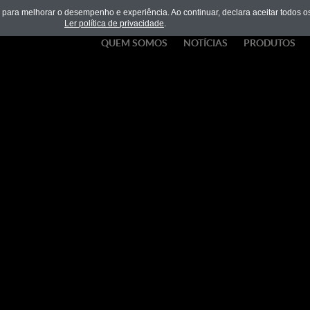
para melhorar o desempenho e experiência. Ao continuar, declara aceitar todos os
Ler política de privacidade
.
QUEM SOMOS
NOTÍCIAS
PRODUTOS